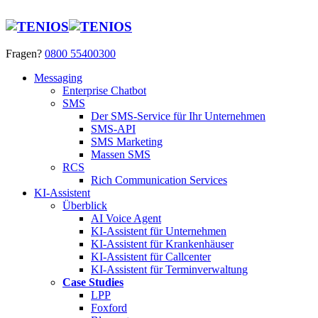
Fragen?
0800 55400300
Messaging
Enterprise Chatbot
SMS
Der SMS-Service für Ihr Unternehmen
SMS-API
SMS Marketing
Massen SMS
RCS
Rich Communication Services
KI-Assistent
Überblick
AI Voice Agent
KI-Assistent für Unternehmen
KI-Assistent für Krankenhäuser
KI-Assistent für Callcenter
KI-Assistent für Terminverwaltung
Case Studies
LPP
Foxford