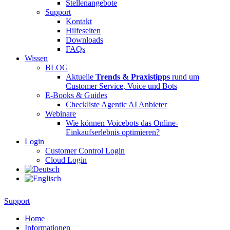
Stellenangebote
Support
Kontakt
Hilfeseiten
Downloads
FAQs
Wissen
BLOG
Aktuelle
Trends & Praxistipps
rund um
Customer Service, Voice und Bots
E-Books & Guides
Checkliste Agentic AI Anbieter
Webinare
Wie können Voicebots das Online-
Einkaufserlebnis optimieren?
Login
Customer Control Login
Cloud Login
Tenios Support
DE
EN
Online
Support
Home
Informationen