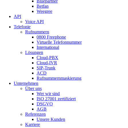
Bluepartner
Betfan
Weegree
API
Voice API
Telefonie
Rufnummern
0800 Freephone
Virtuelle Telefonnummer
International
Lösungen
Cloud-PBX
Cloud-IVR
SIP-Trunk
ACD
Rufnummernmaskierung
Unternehmen
Über uns
Wer wir sind
ISO 27001 zertifiziert
DSGVO
AGB
Referenzen
Unsere Kunden
Karriere