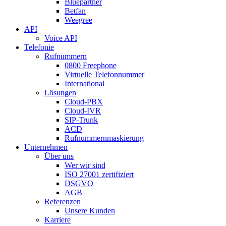
Bluepartner
Betfan
Weegree
API
Voice API
Telefonie
Rufnummern
0800 Freephone
Virtuelle Telefonnummer
International
Lösungen
Cloud-PBX
Cloud-IVR
SIP-Trunk
ACD
Rufnummernmaskierung
Unternehmen
Über uns
Wer wir sind
ISO 27001 zertifiziert
DSGVO
AGB
Referenzen
Unsere Kunden
Karriere