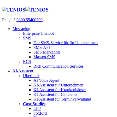
Fragen?
0800 55400300
Messaging
Enterprise Chatbot
SMS
Der SMS-Service für Ihr Unternehmen
SMS-API
SMS Marketing
Massen SMS
RCS
Rich Communication Services
KI-Assistent
Überblick
AI Voice Agent
KI-Assistent für Unternehmen
KI-Assistent für Krankenhäuser
KI-Assistent für Callcenter
KI-Assistent für Terminverwaltung
Case Studies
LPP
Foxford