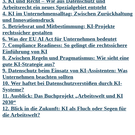
3. KI und Recht – Wie aus Datenschutz und
Arbeitsrecht ein neues Spezialgebiet entsteht
4. KI im Unternehmensalltag: Zwischen Zurückhaltung
und Innovationsdruck
5. Betriebsrat und Mitbestimmung: KI-Projekte
rechtssicher gestalten
6. Was der EU AI Act für Unternehmen bedeutet
7. Compliance Readiness: So gelingt die rechtssichere
Einführung von KI
8. Zwischen Regeln und Pragmatismus: Wie sieht eine
gute KI-Strategie aus?
9. Datenschutz beim Einsatz von KI-Assistenten: Was
Unternehmen beachten sollten
10. Wer haftet bei Datenschutzverstößen durch KI-
Systeme?
11. Ausblick: Das Buchprojekt „Arbeitswelt und KI
2030“
12. Blick in die Zukunft: KI als Fluch oder Segen für
die Arbeitswelt?