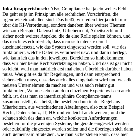
Inka Knappertsbusch:
Also, Compliance hat ja ein weites Feld.
Da geht es ja im Prinzip um alle rechtlichen Vorschriften, die
irgendwie einzuhalten sind. Das heißt, wir reden hier ja nicht nur
über die KI-Verordnung, sondern daneben über weitere Themen,
wie zum Beispiel Datenschutz, Urheberrecht, Arbeitsrecht und
sicher noch weitere Aspekte, die da eine Rolle spielen können, und
das macht es erforderlich, dass man sich intensiv damit
auseinandersetzt, wie das System eingesetzt werden soll, wie das
funktioniert, welche Daten es verarbeitet usw. und dann überlegt,
wie kann ich das in den jeweiligen Bereichen so hinbekommen,
dass wir hier keine Rechtsverletzungen haben. Und das ist gar nicht
so leicht, weil man natürlich erst mal einen Überblick darüber haben
muss. Was gibt es da für Regelungen, und dann entsprechend
sicherstellen muss, dass das auch alles eingehalten wird und was die
meisten Unternehmen da machen und was auch relativ gut
funktioniert, Wenn es eben an dem einzelnen Expertenwissen auch
fehlt, ist, dass man so interdisziplinäre Compliance-teams
zusammenstellt, das heißt, die bestehen dann in der Regel aus
Mitarbeitern, aus verschiedenen Abteilungen, also zum Beispiel
Recht, Datenschutz, IT, HR und vielleicht auch weitere, und die
schauen sich das dann an, welche konkreten Anforderungen
bestehen für die jeweiligen Systeme, die gerade eingesetzt werden
oder zukünftig eingesetzt werden sollen und die überlegen sich dann
auch gemeinsam Strategien, wie man sicherstellen kann, dass hier