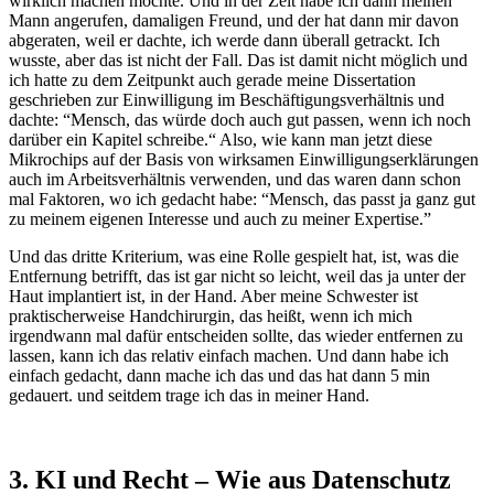
wirklich machen möchte. Und in der Zeit habe ich dann meinen
Mann angerufen, damaligen Freund, und der hat dann mir davon
abgeraten, weil er dachte, ich werde dann überall getrackt. Ich
wusste, aber das ist nicht der Fall. Das ist damit nicht möglich und
ich hatte zu dem Zeitpunkt auch gerade meine Dissertation
geschrieben zur Einwilligung im Beschäftigungsverhältnis und
dachte: “Mensch, das würde doch auch gut passen, wenn ich noch
darüber ein Kapitel schreibe.“ Also, wie kann man jetzt diese
Mikrochips auf der Basis von wirksamen Einwilligungserklärungen
auch im Arbeitsverhältnis verwenden, und das waren dann schon
mal Faktoren, wo ich gedacht habe: “Mensch, das passt ja ganz gut
zu meinem eigenen Interesse und auch zu meiner Expertise.”
Und das dritte Kriterium, was eine Rolle gespielt hat, ist, was die
Entfernung betrifft, das ist gar nicht so leicht, weil das ja unter der
Haut implantiert ist, in der Hand. Aber meine Schwester ist
praktischerweise Handchirurgin, das heißt, wenn ich mich
irgendwann mal dafür entscheiden sollte, das wieder entfernen zu
lassen, kann ich das relativ einfach machen. Und dann habe ich
einfach gedacht, dann mache ich das und das hat dann 5 min
gedauert. und seitdem trage ich das in meiner Hand.
3. KI und Recht – Wie aus Datenschutz