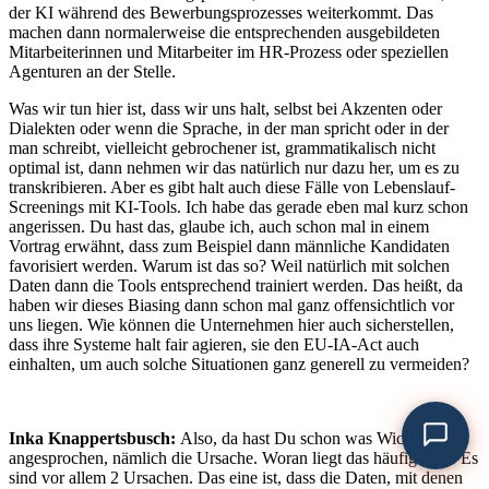
der KI während des Bewerbungsprozesses weiterkommt. Das
machen dann normalerweise die entsprechenden ausgebildeten
Mitarbeiterinnen und Mitarbeiter im HR-Prozess oder speziellen
Agenturen an der Stelle.
Was wir tun hier ist, dass wir uns halt, selbst bei Akzenten oder
Dialekten oder wenn die Sprache, in der man spricht oder in der
man schreibt, vielleicht gebrochener ist, grammatikalisch nicht
optimal ist, dann nehmen wir das natürlich nur dazu her, um es zu
transkribieren. Aber es gibt halt auch diese Fälle von Lebenslauf-
Screenings mit KI-Tools. Ich habe das gerade eben mal kurz schon
angerissen. Du hast das, glaube ich, auch schon mal in einem
Vortrag erwähnt, dass zum Beispiel dann männliche Kandidaten
favorisiert werden. Warum ist das so? Weil natürlich mit solchen
Daten dann die Tools entsprechend trainiert werden. Das heißt, da
haben wir dieses Biasing dann schon mal ganz offensichtlich vor
uns liegen. Wie können die Unternehmen hier auch sicherstellen,
dass ihre Systeme halt fair agieren, sie den EU-IA-Act auch
einhalten, um auch solche Situationen ganz generell zu vermeiden?
Inka Knappertsbusch:
Also, da hast Du schon was Wichtiges
angesprochen, nämlich die Ursache. Woran liegt das häufig also? Es
sind vor allem 2 Ursachen. Das eine ist, dass die Daten, mit denen