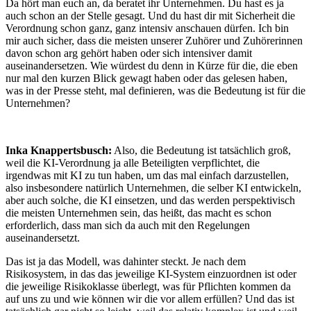
Da hört man euch an, da beratet ihr Unternehmen. Du hast es ja
auch schon an der Stelle gesagt. Und du hast dir mit Sicherheit die
Verordnung schon ganz, ganz intensiv anschauen dürfen. Ich bin
mir auch sicher, dass die meisten unserer Zuhörer und Zuhörerinnen
davon schon arg gehört haben oder sich intensiver damit
auseinandersetzen. Wie würdest du denn in Kürze für die, die eben
nur mal den kurzen Blick gewagt haben oder das gelesen haben,
was in der Presse steht, mal definieren, was die Bedeutung ist für die
Unternehmen?
Inka Knappertsbusch:
Also, die Bedeutung ist tatsächlich groß,
weil die KI-Verordnung ja alle Beteiligten verpflichtet, die
irgendwas mit KI zu tun haben, um das mal einfach darzustellen,
also insbesondere natürlich Unternehmen, die selber KI entwickeln,
aber auch solche, die KI einsetzen, und das werden perspektivisch
die meisten Unternehmen sein, das heißt, das macht es schon
erforderlich, dass man sich da auch mit den Regelungen
auseinandersetzt.
Das ist ja das Modell, was dahinter steckt. Je nach dem
Risikosystem, in das das jeweilige KI-System einzuordnen ist oder
die jeweilige Risikoklasse überlegt, was für Pflichten kommen da
auf uns zu und wie können wir die vor allem erfüllen? Und das ist