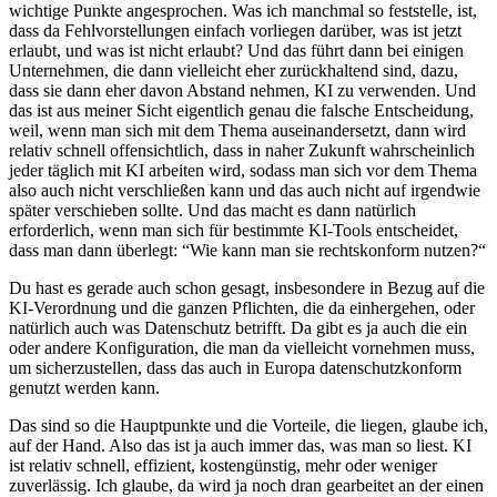
wichtige Punkte angesprochen. Was ich manchmal so feststelle, ist,
dass da Fehlvorstellungen einfach vorliegen darüber, was ist jetzt
erlaubt, und was ist nicht erlaubt? Und das führt dann bei einigen
Unternehmen, die dann vielleicht eher zurückhaltend sind, dazu,
dass sie dann eher davon Abstand nehmen, KI zu verwenden. Und
das ist aus meiner Sicht eigentlich genau die falsche Entscheidung,
weil, wenn man sich mit dem Thema auseinandersetzt, dann wird
relativ schnell offensichtlich, dass in naher Zukunft wahrscheinlich
jeder täglich mit KI arbeiten wird, sodass man sich vor dem Thema
also auch nicht verschließen kann und das auch nicht auf irgendwie
später verschieben sollte. Und das macht es dann natürlich
erforderlich, wenn man sich für bestimmte KI-Tools entscheidet,
dass man dann überlegt: “Wie kann man sie rechtskonform nutzen?“
Du hast es gerade auch schon gesagt, insbesondere in Bezug auf die
KI-Verordnung und die ganzen Pflichten, die da einhergehen, oder
natürlich auch was Datenschutz betrifft. Da gibt es ja auch die ein
oder andere Konfiguration, die man da vielleicht vornehmen muss,
um sicherzustellen, dass das auch in Europa datenschutzkonform
genutzt werden kann.
Das sind so die Hauptpunkte und die Vorteile, die liegen, glaube ich,
auf der Hand. Also das ist ja auch immer das, was man so liest. KI
ist relativ schnell, effizient, kostengünstig, mehr oder weniger
zuverlässig. Ich glaube, da wird ja noch dran gearbeitet an der einen