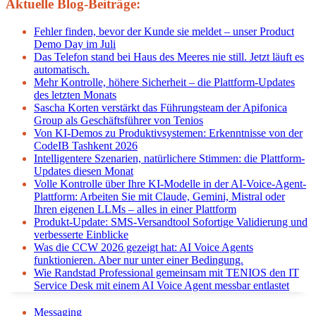
Aktuelle Blog-Beiträge:
Fehler finden, bevor der Kunde sie meldet – unser Product
Demo Day im Juli
Das Telefon stand bei Haus des Meeres nie still. Jetzt läuft es
automatisch.
Mehr Kontrolle, höhere Sicherheit – die Plattform-Updates
des letzten Monats
Sascha Korten verstärkt das Führungsteam der Apifonica
Group als Geschäftsführer von Tenios
Von KI-Demos zu Produktivsystemen: Erkenntnisse von der
CodeIB Tashkent 2026
Intelligentere Szenarien, natürlichere Stimmen: die Plattform-
Updates diesen Monat
Volle Kontrolle über Ihre KI-Modelle in der AI-Voice-Agent-
Plattform: Arbeiten Sie mit Claude, Gemini, Mistral oder
Ihren eigenen LLMs – alles in einer Plattform
Produkt-Update: SMS-Versandtool Sofortige Validierung und
verbesserte Einblicke
Was die CCW 2026 gezeigt hat: AI Voice Agents
funktionieren. Aber nur unter einer Bedingung.
Wie Randstad Professional gemeinsam mit TENIOS den IT
Service Desk mit einem AI Voice Agent messbar entlastet
Messaging