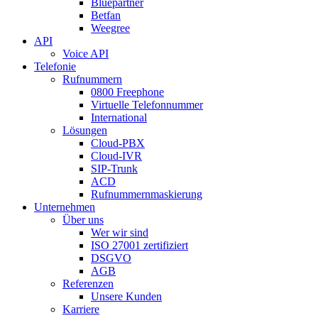
Bluepartner
Betfan
Weegree
API
Voice API
Telefonie
Rufnummern
0800 Freephone
Virtuelle Telefonnummer
International
Lösungen
Cloud-PBX
Cloud-IVR
SIP-Trunk
ACD
Rufnummernmaskierung
Unternehmen
Über uns
Wer wir sind
ISO 27001 zertifiziert
DSGVO
AGB
Referenzen
Unsere Kunden
Karriere