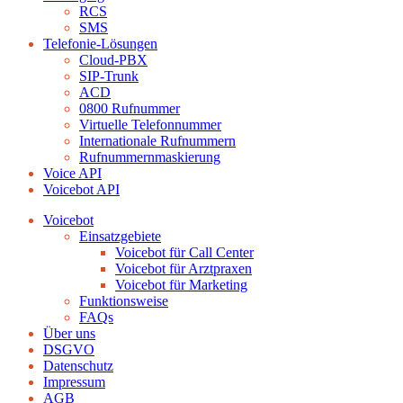
RCS
SMS
Telefonie-Lösungen
Cloud-PBX
SIP-Trunk
ACD
0800 Rufnummer
Virtuelle Telefonnummer
Internationale Rufnummern
Rufnummernmaskierung
Voice API
Voicebot API
Voicebot
Einsatzgebiete
Voicebot für Call Center
Voicebot für Arztpraxen
Voicebot für Marketing
Funktionsweise
FAQs
Über uns
DSGVO
Datenschutz
Impressum
AGB