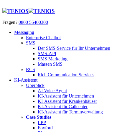
Fragen?
0800 55400300
Messaging
Enterprise Chatbot
SMS
Der SMS-Service für Ihr Unternehmen
SMS-API
SMS Marketing
Massen SMS
RCS
Rich Communication Services
KI-Assistent
Überblick
AI Voice Agent
KI-Assistent für Unternehmen
KI-Assistent für Krankenhäuser
KI-Assistent für Callcenter
KI-Assistent für Terminverwaltung
Case Studies
LPP
Foxford