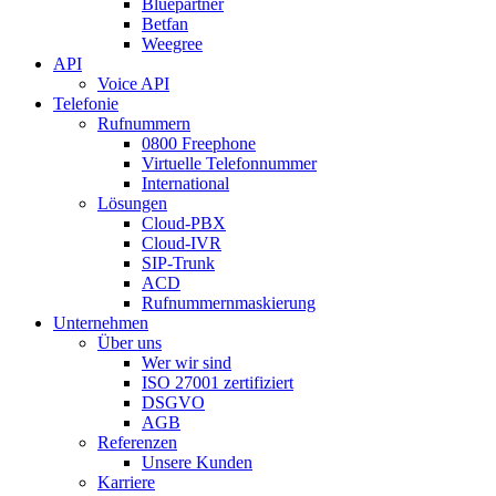
Bluepartner
Betfan
Weegree
API
Voice API
Telefonie
Rufnummern
0800 Freephone
Virtuelle Telefonnummer
International
Lösungen
Cloud-PBX
Cloud-IVR
SIP-Trunk
ACD
Rufnummernmaskierung
Unternehmen
Über uns
Wer wir sind
ISO 27001 zertifiziert
DSGVO
AGB
Referenzen
Unsere Kunden
Karriere