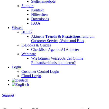
Stellenangebote
Support
Kontakt
Hilfeseiten
Downloads
FAQs
Wissen
BLOG
Aktuelle
Trends & Praxistipps
rund um
Customer Service, Voice und Bots
E-Books & Guides
Checkliste Agentic AI Anbieter
Webinare
Wie können Voicebots das Online-
Einkaufserlebnis optimieren?
Login
Customer Control Login
Cloud Login
Tenios Support
DE
EN
Online
Support