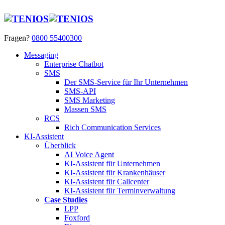
Fragen?
0800 55400300
Messaging
Enterprise Chatbot
SMS
Der SMS-Service für Ihr Unternehmen
SMS-API
SMS Marketing
Massen SMS
RCS
Rich Communication Services
KI-Assistent
Überblick
AI Voice Agent
KI-Assistent für Unternehmen
KI-Assistent für Krankenhäuser
KI-Assistent für Callcenter
KI-Assistent für Terminverwaltung
Case Studies
LPP
Foxford