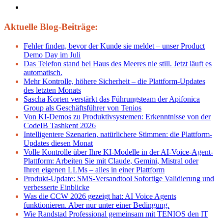
Aktuelle Blog-Beiträge:
Fehler finden, bevor der Kunde sie meldet – unser Product
Demo Day im Juli
Das Telefon stand bei Haus des Meeres nie still. Jetzt läuft es
automatisch.
Mehr Kontrolle, höhere Sicherheit – die Plattform-Updates
des letzten Monats
Sascha Korten verstärkt das Führungsteam der Apifonica
Group als Geschäftsführer von Tenios
Von KI-Demos zu Produktivsystemen: Erkenntnisse von der
CodeIB Tashkent 2026
Intelligentere Szenarien, natürlichere Stimmen: die Plattform-
Updates diesen Monat
Volle Kontrolle über Ihre KI-Modelle in der AI-Voice-Agent-
Plattform: Arbeiten Sie mit Claude, Gemini, Mistral oder
Ihren eigenen LLMs – alles in einer Plattform
Produkt-Update: SMS-Versandtool Sofortige Validierung und
verbesserte Einblicke
Was die CCW 2026 gezeigt hat: AI Voice Agents
funktionieren. Aber nur unter einer Bedingung.
Wie Randstad Professional gemeinsam mit TENIOS den IT