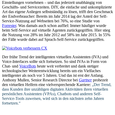
Einstellungen vornehmen – und das jederzeit unabhängig von
Geschäfts- und Servicezeiten. DIY, die einfache und unkomplizierte
Art das eigene Anliegen selbstständig zu lösen, trifft den Geschmack
der Endverbraucher: Bereits im Jahr 2014 lag der Anteil der Self-
Service-Nutzung auf Webseiten bei 76%, so eine Studie von
Forrester
. Was damals auch schon auffiel: Immer häufiger wurde
beim Self-Service auf virtuelle Agenten zurückgegriffen. Hier stieg
die Nutzung von 28% im Jahr 2012 auf 58% im Jahr 2015. In 55%
der Fälle wurde dabei auf Sprach-Self-Service zurückgegriffen.
Der frühe Trend der intelligenten virtuellen Assistenten (IVA) und
Voice-Interfaces sollte sich fortsetzen. So sind IVAs in Form von
Chat- und
VoiceBots
heute weit verbreitet und dank stetiger
technologischer Weiterentwicklung bereits um ein Vielfaches
intelligenter als noch vor 5 Jahren. Und das ist erst der Anfang.
Anthony Mullen, Senior Research Director bei
Gartner
prohezeit
den virtuellen Helfern eine vielversprechende Karriere:
„Der Trend,
dass Kunden ihre unzähligen digitalen Aktivitäten ihren virtuellen
persönlichen Assistenten (VPAs), Chatbots und anderen Self-
Service-Tools zuweisen, wird sich in den nächsten zehn Jahren
fortsetzen.“