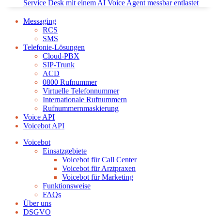
Service Desk mit einem AI Voice Agent messbar entlastet
Messaging
RCS
SMS
Telefonie-Lösungen
Cloud-PBX
SIP-Trunk
ACD
0800 Rufnummer
Virtuelle Telefonnummer
Internationale Rufnummern
Rufnummernmaskierung
Voice API
Voicebot API
Voicebot
Einsatzgebiete
Voicebot für Call Center
Voicebot für Arztpraxen
Voicebot für Marketing
Funktionsweise
FAQs
Über uns
DSGVO