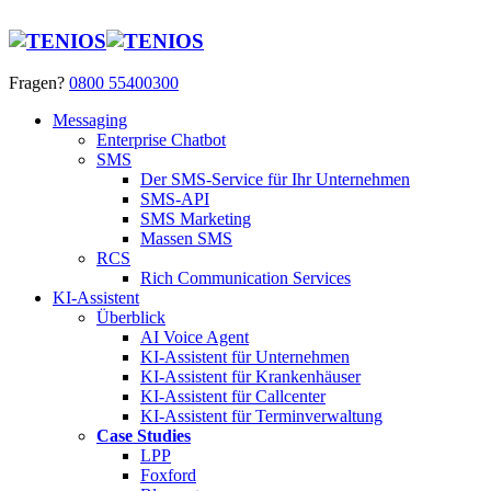
Fragen?
0800 55400300
Messaging
Enterprise Chatbot
SMS
Der SMS-Service für Ihr Unternehmen
SMS-API
SMS Marketing
Massen SMS
RCS
Rich Communication Services
KI-Assistent
Überblick
AI Voice Agent
KI-Assistent für Unternehmen
KI-Assistent für Krankenhäuser
KI-Assistent für Callcenter
KI-Assistent für Terminverwaltung
Case Studies
LPP
Foxford