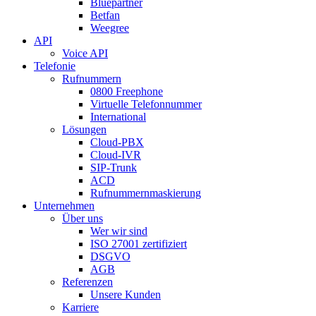
Bluepartner
Betfan
Weegree
API
Voice API
Telefonie
Rufnummern
0800 Freephone
Virtuelle Telefonnummer
International
Lösungen
Cloud-PBX
Cloud-IVR
SIP-Trunk
ACD
Rufnummernmaskierung
Unternehmen
Über uns
Wer wir sind
ISO 27001 zertifiziert
DSGVO
AGB
Referenzen
Unsere Kunden
Karriere