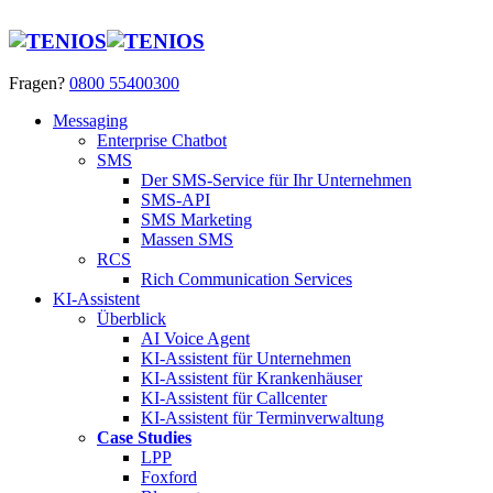
Fragen?
0800 55400300
Messaging
Enterprise Chatbot
SMS
Der SMS-Service für Ihr Unternehmen
SMS-API
SMS Marketing
Massen SMS
RCS
Rich Communication Services
KI-Assistent
Überblick
AI Voice Agent
KI-Assistent für Unternehmen
KI-Assistent für Krankenhäuser
KI-Assistent für Callcenter
KI-Assistent für Terminverwaltung
Case Studies
LPP
Foxford