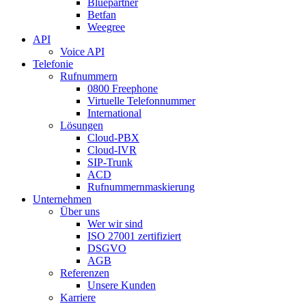
Bluepartner
Betfan
Weegree
API
Voice API
Telefonie
Rufnummern
0800 Freephone
Virtuelle Telefonnummer
International
Lösungen
Cloud-PBX
Cloud-IVR
SIP-Trunk
ACD
Rufnummernmaskierung
Unternehmen
Über uns
Wer wir sind
ISO 27001 zertifiziert
DSGVO
AGB
Referenzen
Unsere Kunden
Karriere