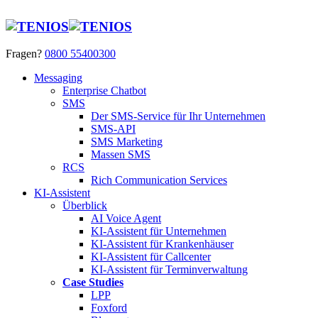
Fragen?
0800 55400300
Messaging
Enterprise Chatbot
SMS
Der SMS-Service für Ihr Unternehmen
SMS-API
SMS Marketing
Massen SMS
RCS
Rich Communication Services
KI-Assistent
Überblick
AI Voice Agent
KI-Assistent für Unternehmen
KI-Assistent für Krankenhäuser
KI-Assistent für Callcenter
KI-Assistent für Terminverwaltung
Case Studies
LPP
Foxford