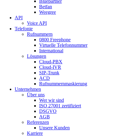
Bluepartner
Betfan
Weegree
API
Voice API
Telefonie
Rufnummern
0800 Freephone
Virtuelle Telefonnummer
International
Lösungen
Cloud-PBX
Cloud-IVR
SIP-Trunk
ACD
Rufnummernmaskierung
Unternehmen
Über uns
Wer wir sind
ISO 27001 zertifiziert
DSGVO
AGB
Referenzen
Unsere Kunden
Karriere