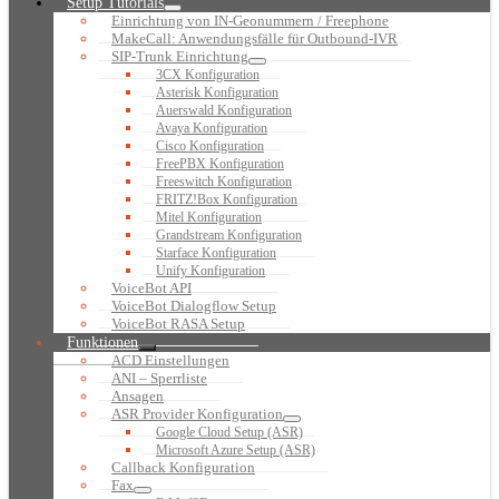
Setup Tutorials
Einrichtung von IN-Geonummern / Freephone
MakeCall: Anwendungsfälle für Outbound-IVR
SIP-Trunk Einrichtung
3CX Konfiguration
Asterisk Konfiguration
Auerswald Konfiguration
Avaya Konfiguration
Cisco Konfiguration
FreePBX Konfiguration
Freeswitch Konfiguration
FRITZ!Box Konfiguration
Mitel Konfiguration
Grandstream Konfiguration
Starface Konfiguration
Unify Konfiguration
VoiceBot API
VoiceBot Dialogflow Setup
VoiceBot RASA Setup
Funktionen
ACD Einstellungen
ANI – Sperrliste
Ansagen
ASR Provider Konfiguration
Google Cloud Setup (ASR)
Microsoft Azure Setup (ASR)
Callback Konfiguration
Fax