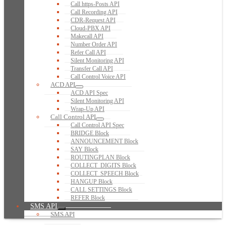
Call https-Posts API
Call Recording API
CDR-Request API
Cloud-PBX API
Makecall API
Number Order API
Refer Call API
Silent Monitoring API
Transfer Call API
Call Control Voice API
ACD API
ACD API Spec
Silent Monitoring API
Wrap-Up API
Call Control API
Call Control API Spec
BRIDGE Block
ANNOUNCEMENT Block
SAY Block
ROUTINGPLAN Block
COLLECT_DIGITS Block
COLLECT_SPEECH Block
HANGUP Block
CALL SETTINGS Block
REFER Block
SMS API
SMS API