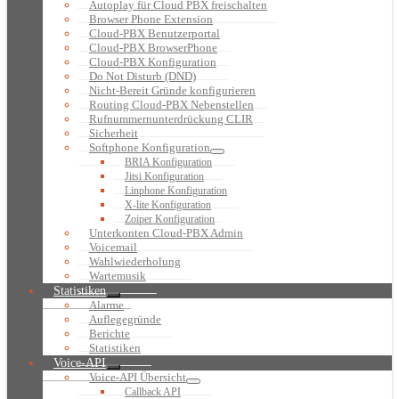
Autoplay für Cloud PBX freischalten
Browser Phone Extension
Cloud-PBX Benutzerportal
Cloud-PBX BrowserPhone
Cloud-PBX Konfiguration
Do Not Disturb (DND)
Nicht-Bereit Gründe konfigurieren
Routing Cloud-PBX Nebenstellen
Rufnummernunterdrückung CLIR
Sicherheit
Softphone Konfiguration
BRIA Konfiguration
Jitsi Konfiguration
Linphone Konfiguration
X-lite Konfiguration
Zoiper Konfiguration
Unterkonten Cloud-PBX Admin
Voicemail
Wahlwiederholung
Wartemusik
Statistiken
Alarme
Auflegegründe
Berichte
Statistiken
Voice-API
Voice-API Übersicht
Callback API