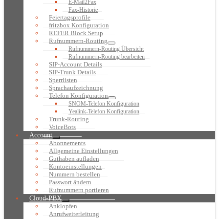
E-Mail2Fax
Fax-Historie
Feiertagsprofile
fritzbox Konfiguration
REFER Block Setup
Rufnummern-Routing
Rufnummern-Routing Übersicht
Rufnummern-Routing bearbeiten
SIP-Account Details
SIP-Trunk Details
Sperrlisten
Sprachaufzeichnung
Telefon Konfiguration
SNOM-Telefon Konfiguration
Yealink-Telefon Konfiguration
Trunk-Routing
VoiceBots
Account
Abonnements
Allgemeine Einstellungen
Guthaben aufladen
Kontoeinstellungen
Nummern bestellen
Passwort ändern
Rufnummern portieren
Cloud-PBX
Anklopfen
Anrufweiterleitung