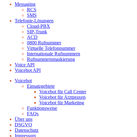
Messaging
RCS
SMS
Telefonie-Lösungen
Cloud-PBX
SIP-Trunk
ACD
0800 Rufnummer
Virtuelle Telefonnummer
Internationale Rufnummern
Rufnummernmaskierung
Voice API
Voicebot API
Voicebot
Einsatzgebiete
Voicebot für Call Center
Voicebot für Arztpraxen
Voicebot für Marketing
Funktionsweise
FAQs
Über uns
DSGVO
Datenschutz
Impressum