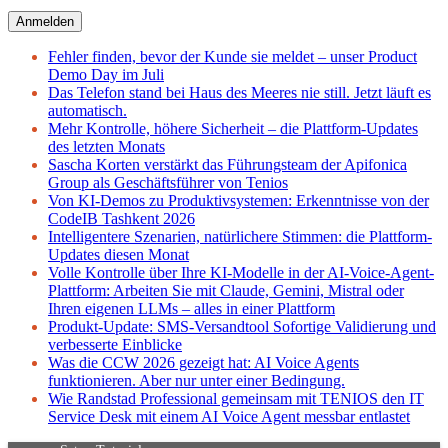
Fehler finden, bevor der Kunde sie meldet – unser Product
Demo Day im Juli
Das Telefon stand bei Haus des Meeres nie still. Jetzt läuft es
automatisch.
Mehr Kontrolle, höhere Sicherheit – die Plattform-Updates
des letzten Monats
Sascha Korten verstärkt das Führungsteam der Apifonica
Group als Geschäftsführer von Tenios
Von KI-Demos zu Produktivsystemen: Erkenntnisse von der
CodeIB Tashkent 2026
Intelligentere Szenarien, natürlichere Stimmen: die Plattform-
Updates diesen Monat
Volle Kontrolle über Ihre KI-Modelle in der AI-Voice-Agent-
Plattform: Arbeiten Sie mit Claude, Gemini, Mistral oder
Ihren eigenen LLMs – alles in einer Plattform
Produkt-Update: SMS-Versandtool Sofortige Validierung und
verbesserte Einblicke
Was die CCW 2026 gezeigt hat: AI Voice Agents
funktionieren. Aber nur unter einer Bedingung.
Wie Randstad Professional gemeinsam mit TENIOS den IT
Service Desk mit einem AI Voice Agent messbar entlastet