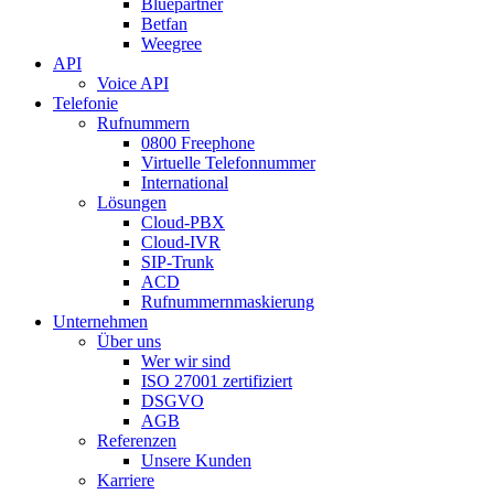
Bluepartner
Betfan
Weegree
API
Voice API
Telefonie
Rufnummern
0800 Freephone
Virtuelle Telefonnummer
International
Lösungen
Cloud-PBX
Cloud-IVR
SIP-Trunk
ACD
Rufnummernmaskierung
Unternehmen
Über uns
Wer wir sind
ISO 27001 zertifiziert
DSGVO
AGB
Referenzen
Unsere Kunden
Karriere