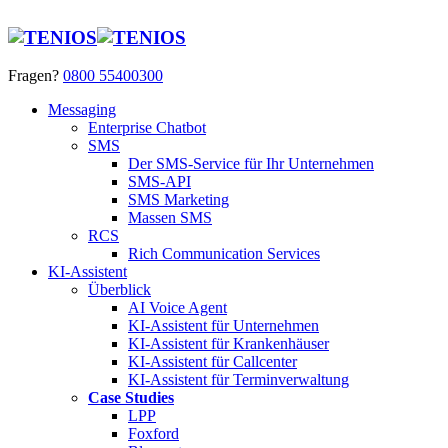
Fragen?
0800 55400300
Messaging
Enterprise Chatbot
SMS
Der SMS-Service für Ihr Unternehmen
SMS-API
SMS Marketing
Massen SMS
RCS
Rich Communication Services
KI-Assistent
Überblick
AI Voice Agent
KI-Assistent für Unternehmen
KI-Assistent für Krankenhäuser
KI-Assistent für Callcenter
KI-Assistent für Terminverwaltung
Case Studies
LPP
Foxford