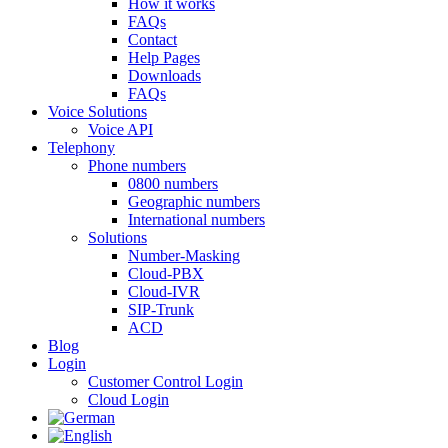
How it works
FAQs
Contact
Help Pages
Downloads
FAQs
Voice Solutions
Voice API
Telephony
Phone numbers
0800 numbers
Geographic numbers
International numbers
Solutions
Number-Masking
Cloud-PBX
Cloud-IVR
SIP-Trunk
ACD
Tenios Support
DE
EN
Blog
Online
Login
Customer Control Login
Cloud Login