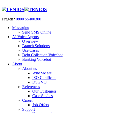
Fragen?
0800 55400300
Messaging
Send SMS Online
AI Voice Agents
Overview
Branch Solutions
Use Cases
Debt Collection Voicebot
Banking Voicebot
About
About us
Who we are
ISO Certificate
DSGVO
References
Our Customers
Case Studies
Career
Job Offers
Support