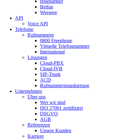
Bluepartner
Betfan
Weegree
API
Voice API
Telefonie
Rufnummern
0800 Freephone
Virtuelle Telefonnummer
International
Lösungen
Cloud-PBX
Cloud-IVR
SIP-Trunk
ACD
Rufnummernmaskierung
Unternehmen
Über uns
Wer wir sind
ISO 27001 zertifiziert
DSGVO
AGB
Referenzen
Unsere Kunden
Karriere