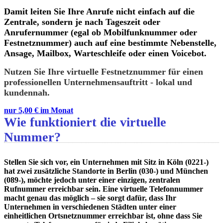
Damit leiten Sie Ihre Anrufe nicht einfach auf die
Tenios Support
DE
EN
Zentrale, sondern je nach Tageszeit oder
Online
Anrufernummer (egal ob Mobilfunknummer oder
Festnetznummer) auch auf eine bestimmte Nebenstelle,
Ansage, Mailbox, Warteschleife oder einen Voicebot.
Nutzen Sie Ihre
virtuelle
Festnetznummer für einen
professionellen Unternehmensauftritt - lokal und
kundennah.
nur 5,00 € im Monat
Wie funktioniert die virtuelle
Nummer?
Stellen Sie sich vor, ein Unternehmen mit Sitz in Köln (0221-)
hat zwei zusätzliche Standorte in Berlin (030-) und München
(089-), möchte jedoch unter einer einzigen, zentralen
Rufnummer erreichbar sein. Eine virtuelle Telefonnummer
macht genau das möglich – sie sorgt dafür, dass Ihr
Unternehmen in verschiedenen Städten unter einer
einheitlichen Ortsnetznummer erreichbar ist, ohne dass Sie