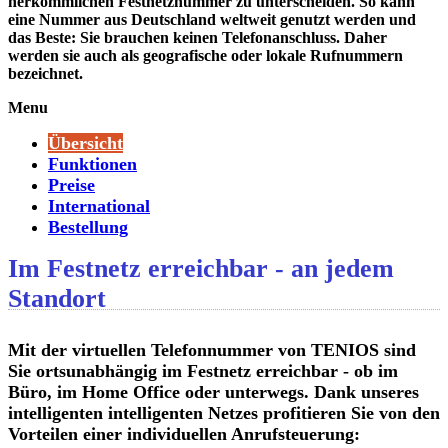
herkömmlichen Festnetznummer zu unterscheiden. So kann
eine Nummer aus Deutschland weltweit genutzt werden und
das Beste: Sie brauchen keinen Telefonanschluss. Daher
werden sie auch als geografische oder lokale Rufnummern
bezeichnet.
Menu
Übersicht
Funktionen
Preise
International
Bestellung
Im Festnetz erreichbar - an jedem
Standort
Mit der
virtuellen Telefonnummer
von TENIOS sind
Sie
ortsunabhängig
im Festnetz erreichbar - ob im
Büro, im Home Office oder unterwegs. Dank unseres
intelligenten intelligenten Netzes profitieren Sie von den
Vorteilen einer individuellen Anrufsteuerung: