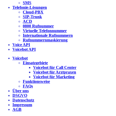
SMS
Telefonie-Lösungen
Cloud-PBX
SIP-Trunk
ACD
0800 Rufnummer
Virtuelle Telefonnummer
Internationale Rufnummern
Rufnummernmaskierung
Voice API
Voicebot API
Voicebot
Einsatzgebiete
Voicebot für Call Center
Voicebot für Arztpraxen
Voicebot für Marketing
Funktionsweise
FAQs
Über uns
DSGVO
Datenschutz
Impressum
AGB