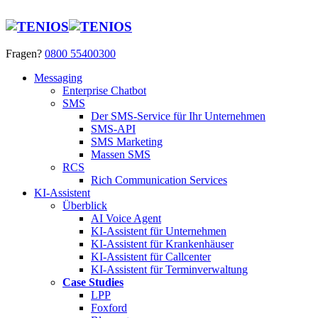
Fragen?
0800 55400300
Messaging
Enterprise Chatbot
SMS
Der SMS-Service für Ihr Unternehmen
SMS-API
SMS Marketing
Massen SMS
RCS
Rich Communication Services
KI-Assistent
Überblick
AI Voice Agent
KI-Assistent für Unternehmen
KI-Assistent für Krankenhäuser
KI-Assistent für Callcenter
KI-Assistent für Terminverwaltung
Case Studies
LPP
Foxford