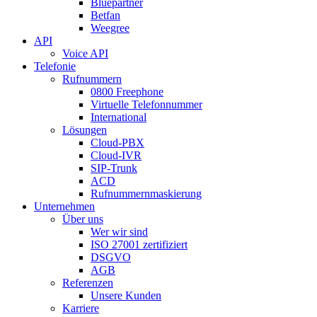
Bluepartner
Betfan
Weegree
API
Voice API
Telefonie
Rufnummern
0800 Freephone
Virtuelle Telefonnummer
International
Lösungen
Cloud-PBX
Cloud-IVR
SIP-Trunk
ACD
Rufnummernmaskierung
Unternehmen
Über uns
Wer wir sind
ISO 27001 zertifiziert
DSGVO
AGB
Referenzen
Unsere Kunden
Karriere