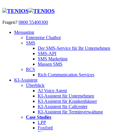
Fragen?
0800 55400300
Messaging
Enterprise Chatbot
SMS
Der SMS-Service für Ihr Unternehmen
SMS-API
SMS Marketing
Massen SMS
RCS
Rich Communication Services
KI-Assistent
Überblick
AI Voice Agent
KI-Assistent für Unternehmen
KI-Assistent für Krankenhäuser
KI-Assistent für Callcenter
KI-Assistent für Terminverwaltung
Case Studies
LPP
Foxford