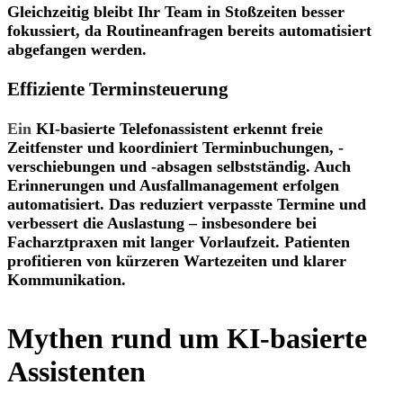
Gleichzeitig bleibt Ihr Team in Stoßzeiten besser
fokussiert, da Routineanfragen bereits automatisiert
abgefangen werden.
Effiziente Terminsteuerung
Ein
KI-basierte Telefonassistent erkennt freie
Zeitfenster und koordiniert Terminbuchungen, -
verschiebungen und -absagen selbstständig. Auch
Erinnerungen und Ausfallmanagement erfolgen
automatisiert. Das
reduziert verpasste Termine
und
verbessert die Auslastung
– insbesondere bei
Facharztpraxen mit langer Vorlaufzeit. Patienten
profitieren von kürzeren Wartezeiten und klarer
Kommunikation.
Mythen rund um KI-basierte
Assistenten