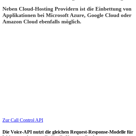
Neben Cloud-Hosting Providern ist die Einbettung von
Applikationen bei Microsoft Azure, Google Cloud oder
Amazon Cloud ebenfalls möglich.
Für die dynamische Anrufsteuerung
steht Ihnen unsere
Call Control
Funktion
als zentrales Element der Voice-API
zur Verfügung.
Zur Call Control API
Die Voice-API nutzt die gleichen Request-Response-Modelle für