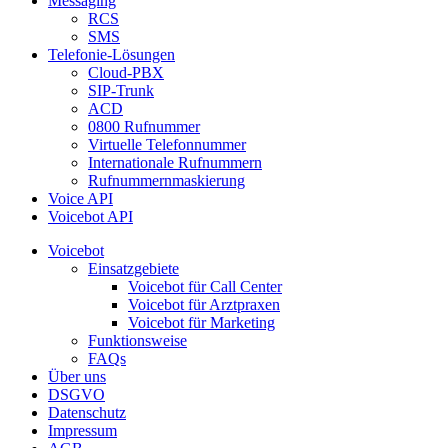
Messaging
RCS
SMS
Telefonie-Lösungen
Cloud-PBX
SIP-Trunk
ACD
0800 Rufnummer
Virtuelle Telefonnummer
Internationale Rufnummern
Rufnummernmaskierung
Voice API
Voicebot API
Voicebot
Einsatzgebiete
Voicebot für Call Center
Voicebot für Arztpraxen
Voicebot für Marketing
Funktionsweise
FAQs
Über uns
DSGVO
Datenschutz
Impressum