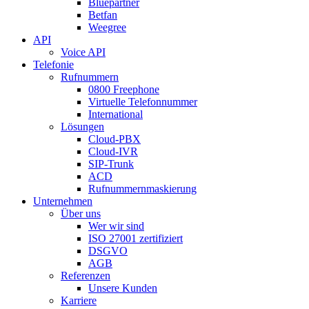
Bluepartner
Betfan
Weegree
API
Voice API
Telefonie
Rufnummern
0800 Freephone
Virtuelle Telefonnummer
International
Lösungen
Cloud-PBX
Cloud-IVR
SIP-Trunk
ACD
Rufnummernmaskierung
Unternehmen
Über uns
Wer wir sind
ISO 27001 zertifiziert
DSGVO
AGB
Referenzen
Unsere Kunden
Karriere