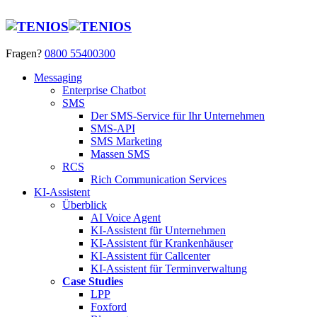
Fragen?
0800 55400300
Messaging
Enterprise Chatbot
SMS
Der SMS-Service für Ihr Unternehmen
SMS-API
SMS Marketing
Massen SMS
RCS
Rich Communication Services
KI-Assistent
Überblick
AI Voice Agent
KI-Assistent für Unternehmen
KI-Assistent für Krankenhäuser
KI-Assistent für Callcenter
KI-Assistent für Terminverwaltung
Case Studies
LPP
Foxford